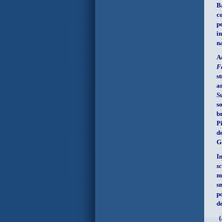
B
c
p
i
n
A
F
s
a
S
s
b
P
d
G
I
s
m
s
p
d