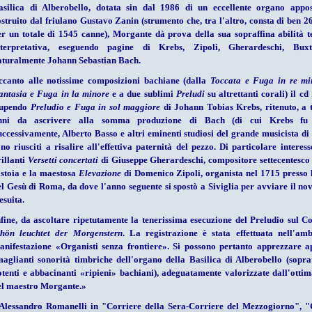
asilica di Alberobello, dotata sin dal 1986 di un eccellente organo appo
ostruito dal friulano Gustavo Zanin (strumento che, tra l'altro, consta di ben 26
er un totale di 1545 canne), Morgante dà prova della sua sopraffina abilità t
nterpretativa, eseguendo pagine di Krebs, Zipoli, Gherardeschi, Bux
aturalmente Johann Sebastian Bach.
ccanto alle notissime composizioni bachiane (dalla
Toccata e Fuga in re mi
antasia e Fuga in la minore
e a due sublimi
Preludi
su altrettanti corali) il cd
tupendo
Preludio e Fuga in sol maggiore
di Johann Tobias Krebs, ritenuto, a t
nni da ascrivere alla somma produzione di Bach (di cui Krebs fu a
uccessivamente, Alberto Basso e altri eminenti studiosi del grande musicista di
ono riusciti a risalire all'effettiva paternità del pezzo. Di particolare interes
rillanti
Versetti concertati
di Giuseppe Gherardeschi, compositore settecentesco 
istoia e la maestosa
Elevazione
di Domenico Zipoli, organista nel 1715 presso 
el Gesù di Roma, da dove l'anno seguente si spostò a Siviglia per avviare il nov
esuita.
nfine, da ascoltare ripetutamente la tenerissima esecuzione del Preludio sul C
chön leuchtet der Morgenstern
. La registrazione è stata effettuata nell'amb
anifestazione «Organisti senza frontiere». Si possono pertanto apprezzare a
maglianti sonorità timbriche dell'organo della Basilica di Alberobello (soprat
otenti e abbacinanti «ripieni» bachiani), adeguatamente valorizzate dall'ottim
el maestro Morgante.
»
(Alessandro Romanelli in "Corriere della Sera-Corriere del Mezzogiorno", "