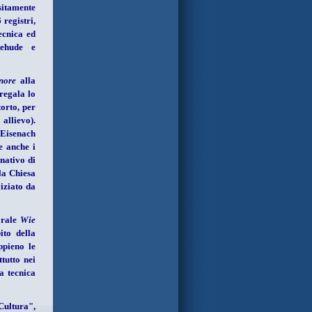
sitamente
 registri,
ecnica ed
tehude e
nore
alla
 regala lo
orto, per
llievo).
 Eisenach
se anche i
nativo di
la Chiesa
iziato da
orale
Wie
ito della
ppieno le
tutto nei
a tecnica
Cultura",