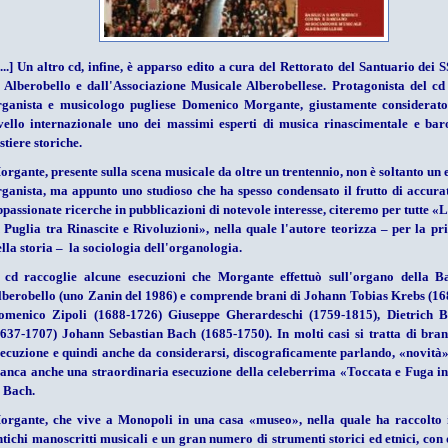
...] Un altro cd, infine, è apparso edito a cura del Rettorato del Santuario dei 
i Alberobello e dall'Associazione Musicale Alberobellese. Protagonista del cd 
rganista e musicologo pugliese Domenico Morgante, giustamente considerat
ivello internazionale uno dei massimi esperti di musica rinascimentale e bar
stiere storiche.
organte, presente sulla scena musicale da oltre un trentennio, non è soltanto un 
rganista, ma appunto uno studioso che ha spesso condensato il frutto di accura
ppassionate ricerche in pubblicazioni di notevole interesse, citeremo per tutte 
n Puglia tra Rinascite e Rivoluzioni», nella quale l'autore teorizza – per la pr
lla storia – la sociologia dell'organologia.
l cd raccoglie alcune esecuzioni che Morgante effettuò sull'organo della Ba
lberobello (uno Zanin del 1986) e comprende brani di Johann Tobias Krebs (16
omenico Zipoli (1688-1726) Giuseppe Gherardeschi (1759-1815), Dietrich 
1637-1707) Johann Sebastian Bach (1685-1750). In molti casi si tratta di bran
secuzione e quindi anche da considerarsi, discograficamente parlando, «novità
anca anche una straordinaria esecuzione della celeberrima «Toccata e Fuga in
i Bach.
organte, che vive a Monopoli in una casa «museo», nella quale ha raccolto
ntichi manoscritti musicali e un gran numero di strumenti storici ed etnici, con