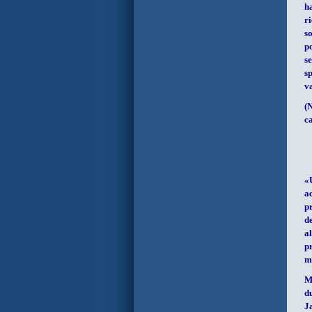
h
r
s
p
s
s
va
(
N
c
«
a
p
d
a
p
m
M
d
J