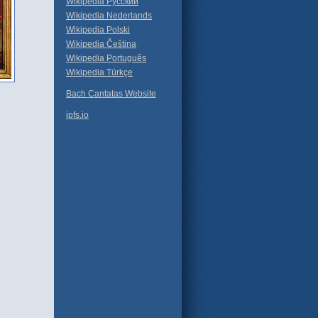
Wikipedia Русский
Wikipedia Nederlands
Wikipedia Polski
Wikipedia Čeština
Wikipedia Português
Wikipedia Türkçe
Bach Cantatas Website
ipfs.io