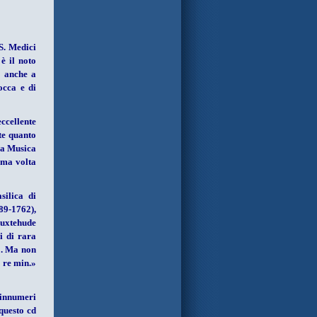
SS. Medici
è il noto
o anche a
occa e di
eccellente
te quanto
«La Musica
ima volta
silica di
89-1762),
Buxtehude
i di rara
». Ma non
 re min.»
 innumeri
 questo cd