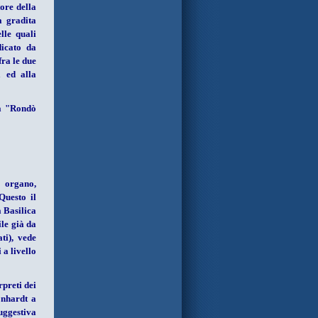
ore della
a gradita
lle quali
dicato da
ra le due
a ed alla
ca "Rondò
r organo,
Questo il
 Basilica
le già da
ti), vede
a livello
preti dei
onhardt a
uggestiva