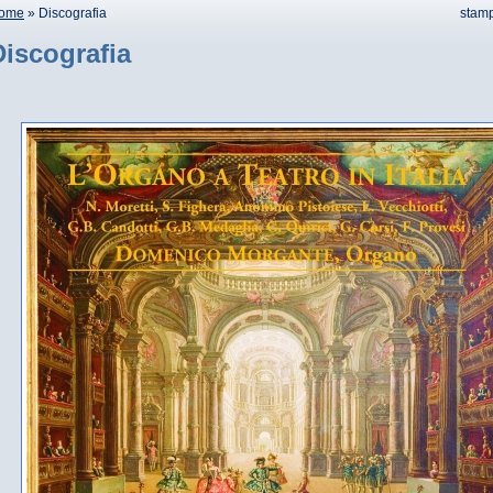
ome
» Discografia
stam
Discografia