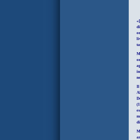
«[
d
o
l
ta
M
o
a
i
ne
I
A
D
(
e
m
d
M
a