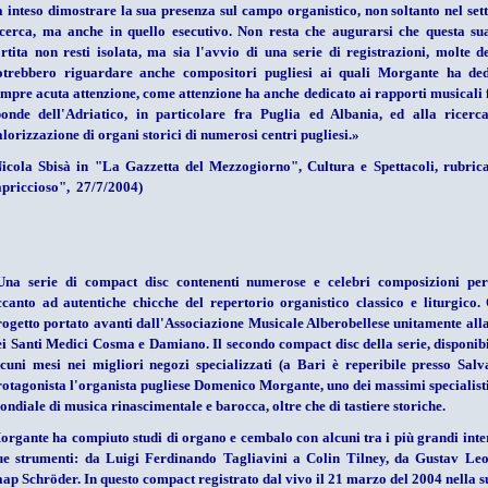
a inteso dimostrare la sua presenza sul campo organistico, non soltanto nel sett
icerca, ma anche in quello esecutivo. Non resta che augurarsi che questa su
ortita non resti isolata, ma sia l'avvio di una serie di registrazioni, molte de
otrebbero riguardare anche compositori pugliesi ai quali Morgante ha de
empre acuta attenzione, come attenzione ha anche dedicato ai rapporti musicali f
ponde dell'Adriatico, in particolare fra Puglia ed Albania, ed alla ricerc
lorizzazione di organi storici di numerosi centri pugliesi.
»
icola Sbisà in "La Gazzetta del Mezzogiorno", Cultura e Spettacoli, rubri
apriccioso", 27/7/2004)
Una serie di compact disc contenenti numerose e celebri composizioni pe
ccanto ad autentiche chicche del repertorio organistico classico e liturgico. 
rogetto portato avanti dall'Associazione Musicale Alberobellese unitamente alla
ei Santi Medici Cosma e Damiano. Il secondo compact disc della serie, disponibi
lcuni mesi nei migliori negozi specializzati (a Bari è reperibile presso Salva
rotagonista l'organista pugliese Domenico Morgante, uno dei massimi specialisti 
ondiale di musica rinascimentale e barocca, oltre che di tastiere storiche.
organte ha compiuto studi di organo e cembalo con alcuni tra i più grandi inter
ue strumenti: da Luigi Ferdinando Tagliavini a Colin Tilney, da Gustav Le
aap Schröder. In questo compact registrato dal vivo il 21 marzo del 2004 nella s